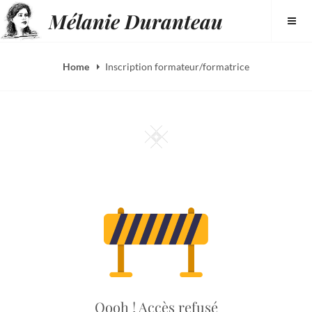
Skip
Mélanie Duranteau
to
content
Home
Inscription formateur/formatrice
Square
Oooh ! Accès refusé